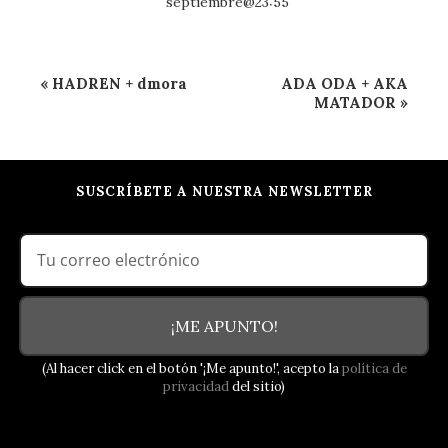
septiembre@23:55
Navegación
«
HADREN + dmora
ADA ODA + AKA
del
MATADOR
»
Evento
SUSCRÍBETE A NUESTRA NEWSLETTER
¡ME APUNTO!
(Al hacer click en el botón '¡Me apunto!', acepto la
política de
privacidad
del sitio)