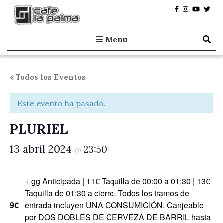
Café la Palma
Programando música en directo en Madrid, desde 1995.
Menu
« Todos los Eventos
Este evento ha pasado.
PLURIEL
13 abril 2024
23:50
@
+ gg Anticipada | 11€ Taquilla de 00:00 a 01:30 | 13€
Taquilla de 01:30 a cierre. Todos los tramos de
9€
entrada incluyen UNA CONSUMICIÓN. Canjeable
por DOS DOBLES DE CERVEZA DE BARRIL hasta