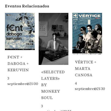
Eventos Relacionados
F€NT +
VÉRTICE +
DABOGA +
MARTA
KERUVIIN
«SELECTED
CANOSA
LAYERS»
3
4
septiembre@21:00
BY
septiembre@21:30
MONKEY
SOUL
3